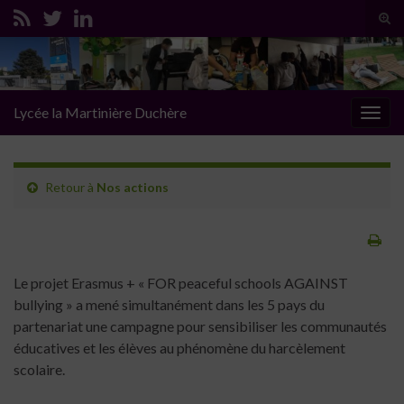
Tog
sear
Search for:
for
Lycée la Martinière Duchère
Togg
navig
Retour à
Nos actions
Le projet Erasmus + « FOR peaceful schools AGAINST
bullying » a mené simultanément dans les 5 pays du
partenariat une campagne pour sensibiliser les communautés
éducatives et les élèves au phénomène du harcèlement
scolaire.