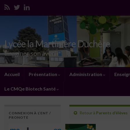
Lycée la Martinière Duchère
Imaginer son avenir
Accueil
Présentation
Administration
Enseig
Le CMQe Biotech Santé
Retour à
Parents d’élèves
CONNEXION À L’ENT /
PRONOTE