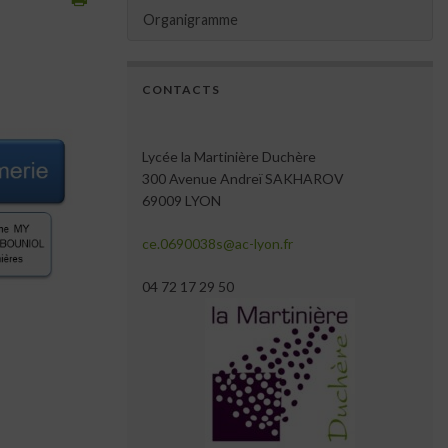
Organigramme
CONTACTS
Lycée la Martinière Duchère
300 Avenue Andreï SAKHAROV
69009 LYON
ce.0690038s@ac-lyon.fr
04 72 17 29 50