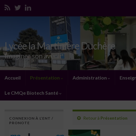
Lycée la Martinière Duchère
Imaginer son avenir
Accueil
Présentation
Administration
Enseig
Le CMQe Biotech Santé
Retour à
Présentation
CONNEXION À L’ENT /
PRONOTE