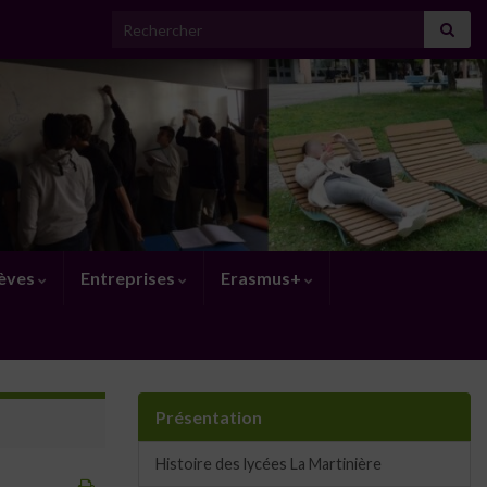
Search for:
lèves
Entreprises
Erasmus+
Présentation
Histoire des lycées La Martinière