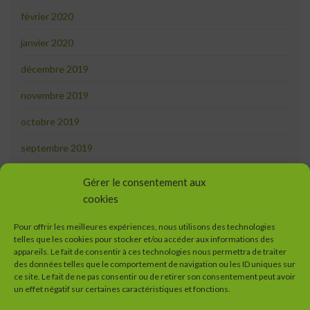
février 2020
janvier 2020
décembre 2019
novembre 2019
octobre 2019
septembre 2019
août 2019
Gérer le consentement aux
cookies
juillet 2019
juin 2019
Pour offrir les meilleures expériences, nous utilisons des technologies
telles que les cookies pour stocker et/ou accéder aux informations des
appareils. Le fait de consentir à ces technologies nous permettra de traiter
mai 2019
des données telles que le comportement de navigation ou les ID uniques sur
ce site. Le fait de ne pas consentir ou de retirer son consentement peut avoir
avril 2019
un effet négatif sur certaines caractéristiques et fonctions.