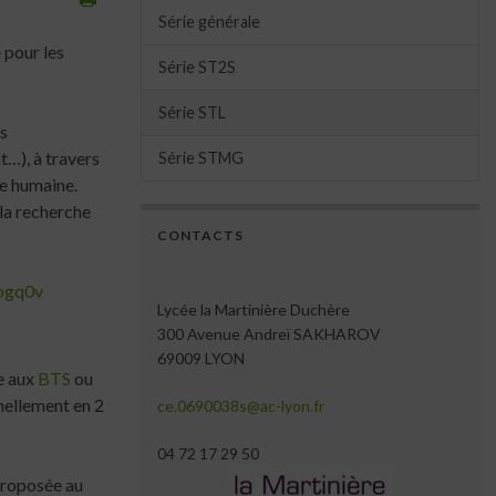
Série générale
 pour les
Série ST2S
Série STL
ts
t…), à travers
Série STMG
ie humaine.
la recherche
CONTACTS
4bgq0v
Lycée la Martinière Duchère
300 Avenue Andreï SAKHAROV
69009 LYON
e aux
BTS
ou
nellement en 2
ce.0690038s@ac-lyon.fr
04 72 17 29 50
proposée au