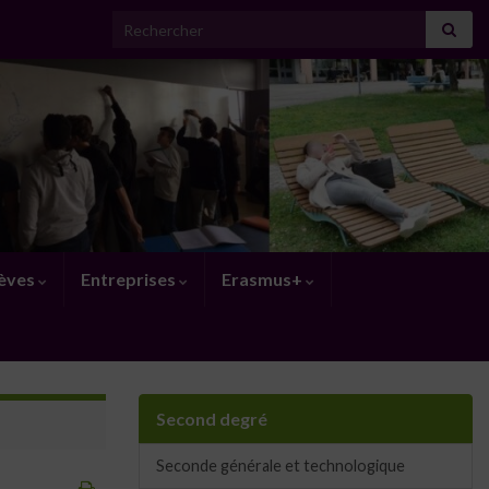
Search for:
lèves
Entreprises
Erasmus+
Second degré
Seconde générale et technologique