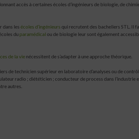
onnant accès à certaines écoles d’ingénieurs de biologie, de chimi
er dans les
écoles d’ingénieurs
qui recrutent des bacheliers STL. Il f
 écoles du
paramédical
ou de biologie leur sont également accessib
ces de la vie
nécessitent de s’adapter à une approche théorique.
rs de technicien supérieur en laboratoire d’analyses ou de contrôle
lateur radio ; diététicien ; conducteur de process dans l’industrie e
ntre autres.