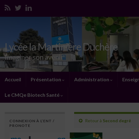
Lycée la Martinière Duchère
Imaginer son avenir
Accueil
Présentation
Administration
Enseig
Le CMQe Biotech Santé
Retour à
Second degré
CONNEXION À L’ENT /
PRONOTE