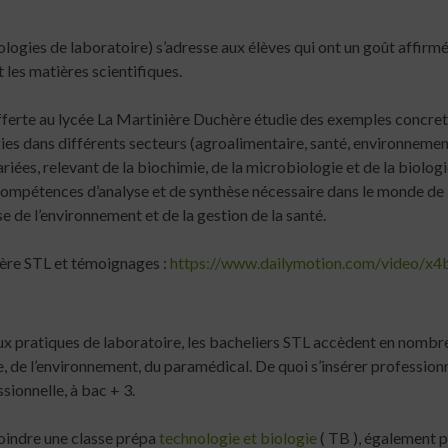
ologies de laboratoire) s’adresse aux élèves qui ont un goût affirmé
 les matières scientifiques.
fferte au lycée La Martinière Duchère étudie des exemples concre
ies dans différents secteurs (agroalimentaire, santé, environnemen
riées, relevant de la biochimie, de la microbiologie et de la biolog
compétences d’analyse et de synthèse nécessaire dans le monde de 
se de l’environnement et de la gestion de la santé.
lière STL et témoignages :
https://www.dailymotion.com/video/x
ux pratiques de laboratoire, les bacheliers STL accèdent en nombr
e, de l’environnement, du paramédical. De quoi s’insérer profession
sionnelle, à bac + 3.
oindre une classe prépa
technologie et biologie
(
TB
), également 