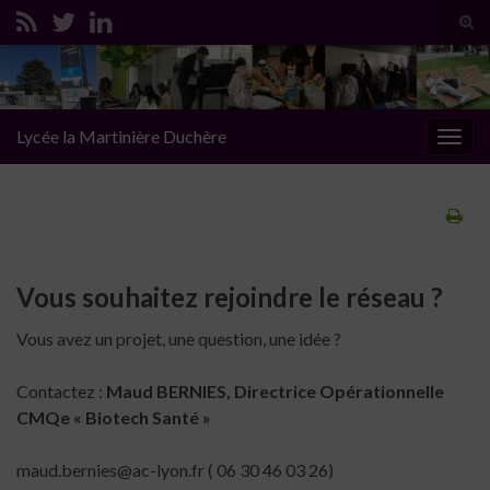
Tog
sear
Search for:
for
Lycée la Martinière Duchère
Togg
navig
Vous souhaitez rejoindre le réseau ?
Vous avez un projet, une question, une idée ?
Contactez :
Maud BERNIES,
Directrice Opérationnelle
CMQe « Biotech Santé »
maud.bernies@ac-lyon.fr ( 06 30 46 03 26)