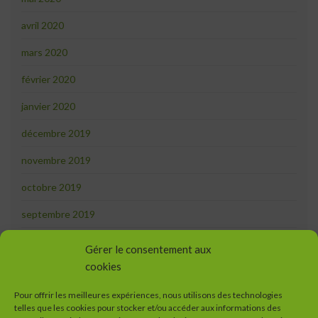
avril 2020
mars 2020
février 2020
janvier 2020
décembre 2019
novembre 2019
octobre 2019
septembre 2019
août 2019
Gérer le consentement aux
cookies
juillet 2019
juin 2019
Pour offrir les meilleures expériences, nous utilisons des technologies
telles que les cookies pour stocker et/ou accéder aux informations des