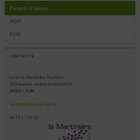
Parents d’élèves
PEEP
FCPE
CONTACTS
Lycée la Martinière Duchère
300 Avenue Andreï SAKHAROV
69009 LYON
ce.0690038s@ac-lyon.fr
04 72 17 29 50