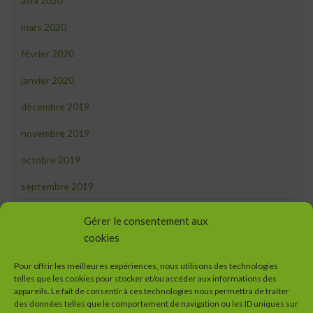
avril 2020
mars 2020
février 2020
janvier 2020
décembre 2019
novembre 2019
octobre 2019
septembre 2019
août 2019
Gérer le consentement aux
cookies
juillet 2019
juin 2019
Pour offrir les meilleures expériences, nous utilisons des technologies
telles que les cookies pour stocker et/ou accéder aux informations des
appareils. Le fait de consentir à ces technologies nous permettra de traiter
mai 2019
des données telles que le comportement de navigation ou les ID uniques sur