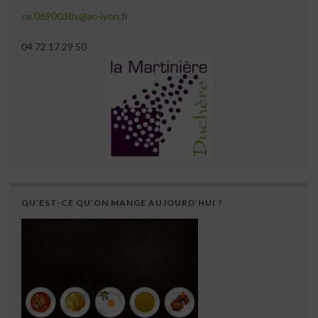
ce.0690038s@ac-lyon.fr
04 72 17 29 50
QU’EST-CE QU’ON MANGE AUJOURD’HUI ?