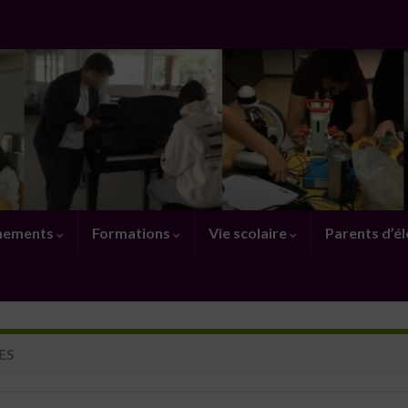
nements
Formations
Vie scolaire
Parents d’é
ES