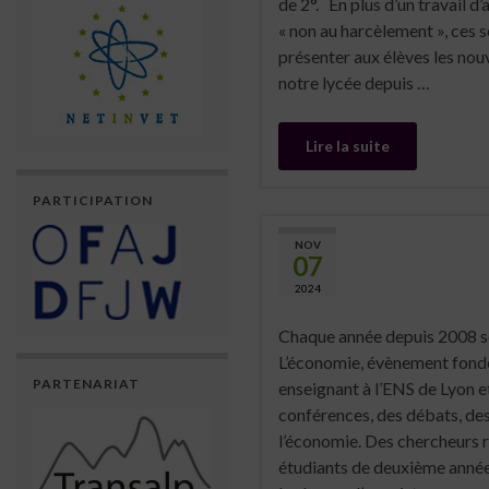
de 2°. En plus d’un travail d’
« non au harcèlement », ces s
présenter aux élèves les nou
notre lycée depuis …
Lire la suite
PARTICIPATION
NOV
07
2024
Chaque année depuis 2008 se
L’économie, évènement fondé
PARTENARIAT
enseignant à l’ENS de Lyon e
conférences, des débats, des
l’économie. Des chercheurs 
étudiants de deuxième anné