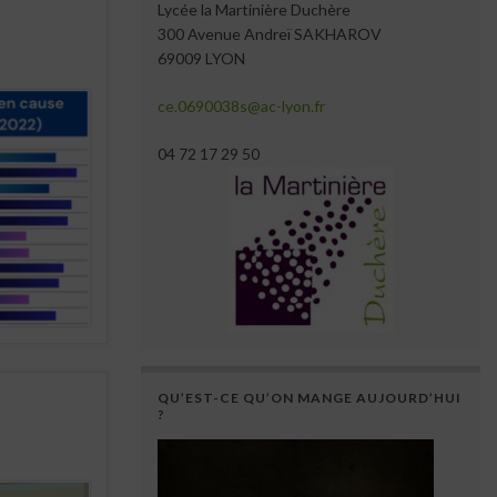
Lycée la Martinière Duchère
300 Avenue Andreï SAKHAROV
69009 LYON
ce.0690038s@ac-lyon.fr
04 72 17 29 50
QU’EST-CE QU’ON MANGE AUJOURD’HUI
?