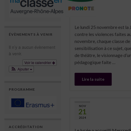
NOV
25
2024
Le lundi 25 novembre est la 
contre les violences faites a
ÉVÈNEMENTS À VENIR
novembre, chaque classe de 
Il n’y a aucun évènement
sensibilisation à ce sujet, qu
à venir.
de théâtre, le visionnage d’
pédagogique faite …
Voir le calendrier
Ajouter
Lire la suite
PROGRAMME
NOV
21
2024
ACCRÉDITATION
Le lycée a accueilli Mercred