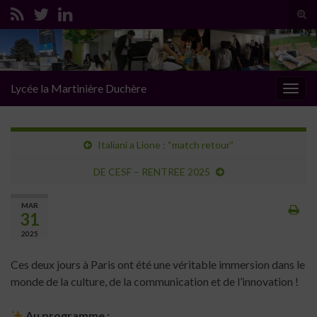
Tog
sear
Search for:
for
Lycée la Martinière Duchère
Togg
navig
Italiani a Lione : “match retour”
DE CESF – RENTREE 2025
MAR
31
2025
Ces deux jours à Paris ont été une véritable immersion dans le
monde de la culture, de la communication et de l’innovation !
Au programme :