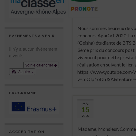
MAI
26
2020
Nous sommes heureux de vou
concours Agar’art 2020. La 
ÉVÈNEMENTS À VENIR
(Geisha) étudiante de BTS B
Il n’y a aucun évènement
3ème prix du concours post b
à venir.
vivement pour cette prestat
réalisation en suivant le lien 
Voir le calendrier
Ajouter
https://www.youtube.com/
v=mOlp1oDhJSA&feature=
PROGRAMME
MAI
15
2020
Madame, Monsieur, Comme vo
ACCRÉDITATION