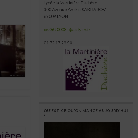
Lycée la Martinière Duchère
300 Avenue Andreï SAKHAROV
69009 LYON
ce.0690038s@ac-lyon.fr
04 72 17 29 50
QU’EST-CE QU’ON MANGE AUJOURD’HUI
?