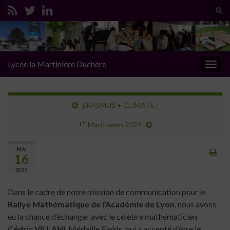
Tog
sear
Search for:
for
Lycée la Martinière Duchère
Togg
navig
ERASMUS + CLIMATE :
JT Marti news 2025
MAI
16
2025
Dans le cadre de notre mission de
communication
pour le
Rallye Mathématique de l’Académie de Lyon
, nous avons
eu la chance d’échanger avec le célèbre mathématicien
Cédric VILLANI
, Médaille Fields, qui a accepté d’être le