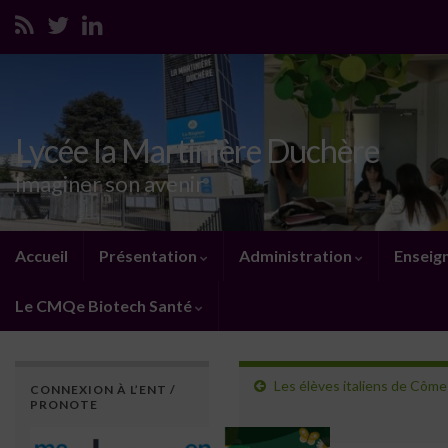
Lycée la Martinière Duchère
Imaginer son avenir
Accueil
Présentation
Administration
Enseig
Le CMQe Biotech Santé
Les élèves italiens de Côme
CONNEXION À L’ENT /
PRONOTE