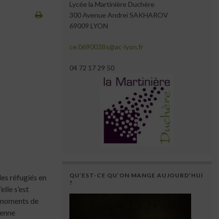
Lycée la Martinière Duchère
300 Avenue Andreï SAKHAROV
69009 LYON
ce.0690038s@ac-lyon.fr
04 72 17 29 50
QU’EST-CE QU’ON MANGE AUJOURD’HUI
des réfugiés en
?
elle s’est
s moments de
éenne