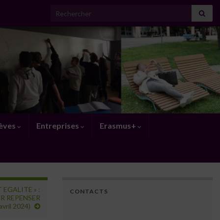
Search for:
lèves
Entreprises
Erasmus+
EGALITE » :
CONTACTS
UR REPENSER
vril 2024)