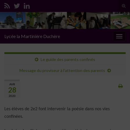
Tog
sear
Search for:
for
Lycée la Martinière Duchère
Togg
navig
Le guide des parents confinés
Message du proviseur à l’attention des parents
AVR
28
2020
Les élèves de 2e2 font intervenir la poésie dans nos vies
confinées.