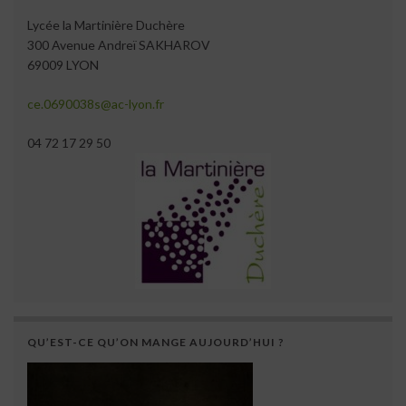
Lycée la Martinière Duchère
300 Avenue Andreï SAKHAROV
69009 LYON
ce.0690038s@ac-lyon.fr
04 72 17 29 50
QU’EST-CE QU’ON MANGE AUJOURD’HUI ?