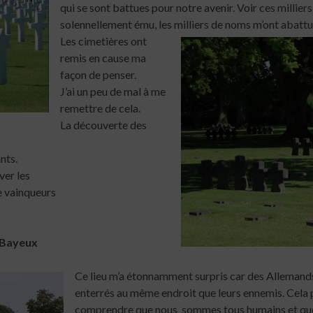
qui se sont battues pour notre avenir. Voir ces milliers
solennellement ému, les milliers de noms m’ont abattu
Les cimetières ont
remis en cause ma
façon de penser.
J’ai un peu de mal à me
remettre de cela.
La découverte des
nts.
ver les
e vainqueurs
 Bayeux
Ce lieu m’a étonnamment surpris car des Allemands
enterrés au même endroit que leurs ennemis. Cela
comprendre que nous sommes tous humains et que