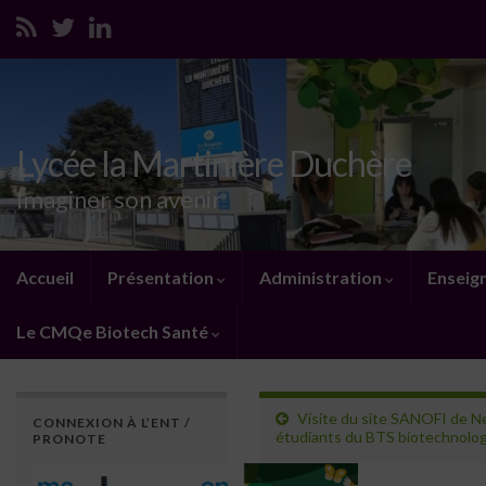
Lycée la Martinière Duchère
Imaginer son avenir
Accueil
Présentation
Administration
Enseig
Le CMQe Biotech Santé
Visite du site SANOFI de Ne
CONNEXION À L’ENT /
étudiants du BTS biotechnolog
PRONOTE