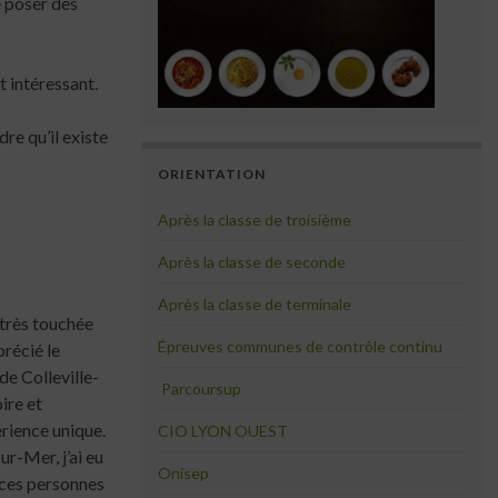
e poser des
 intéressant.
re qu’il existe
ORIENTATION
Après la classe de troisième
Après la classe de seconde
Après la classe de terminale
 très touchée
Épreuves communes de contrôle continu
précié le
de Colleville-
Parcoursup
ire et
érience unique.
CIO LYON OUEST
ur-Mer, j’ai eu
Onisep
e ces personnes