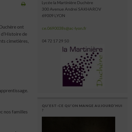
Lycée la Martinière Duchère
300 Avenue Andreï SAKHAROV
69009 LYON
 Duchère ont
ce.0690038s@ac-lyon.fr
 d’Histoire de
ts cimetières,
04 72 17 29 50
’apprentissage.
QU’EST-CE QU’ON MANGE AUJOURD’HUI
?
c nos familles