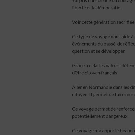
J’ai pris conscience du courage
liberté et la démocratie.
Voir cette génération sacrifiée
Ce type de voyage nous aide à ê
événements du passé, de réfléch
question et se développer.
Grâce à cela, les valeurs défe
d’être citoyen français.
Aller en Normandie dans les d
citoyen. Il permet de faire mûri
Ce voyage permet de renforcer l
potentiellement dangereux.
Ce voyage m’a apporté beaucoup