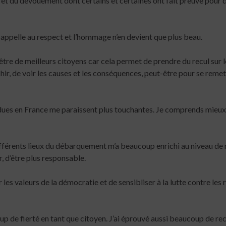
 et du dévouement dont certains et certaines ont fait preuve pour 
 appelle au respect et l’hommage n’en devient que plus beau.
tre de meilleurs citoyens car cela permet de prendre du recul sur l
ir, de voir les causes et les conséquences, peut-être pour se remet
ndues en France me paraissent plus touchantes. Je comprends mieux
ifférents lieux du débarquement m’a beaucoup enrichi au niveau d
r, d’être plus responsable.
es valeurs de la démocratie et de sensibliser à la lutte contre les
 de fierté en tant que citoyen. J’ai éprouvé aussi beaucoup de re