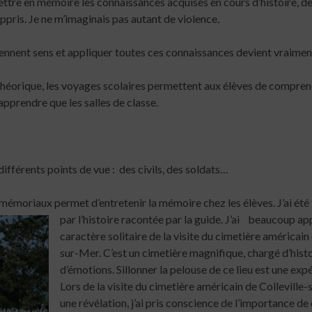
tre en mémoire les connaissances acquises en cours d’histoire, d
pris. Je ne m’imaginais pas autant de violence.
rennent sens et appliquer toutes ces connaissances devient vraiment
théorique, les voyages scolaires permettent aux élèves de comprend
prendre que les salles de classe.
fférents points de vue : des civils, des soldats…
 mémoriaux permet d’entretenir la mémoire chez les élèves. J’ai été
par l’histoire racontée par la guide. J’ai beaucoup ap
caractère solitaire de la visite du cimetière américain 
sur-Mer. C’est un cimetière magnifique, chargé d’histo
d’émotions. Sillonner la pelouse de ce lieu est une exp
Lors de la visite du cimetière américain de Colleville-s
une révélation, j’ai pris conscience de l’importance d